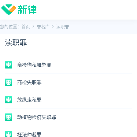
您的位置：
首页
罪名库
渎职罪
渎职罪
商检徇私舞弊罪
商检失职罪
放纵走私罪
动植物检疫失职罪
枉法仲裁罪