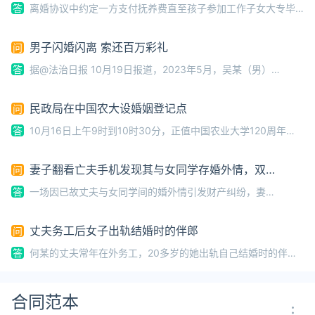
答
离婚协议中约定一方支付抚养费直至孩子参加工作子女大专毕
业后想出国留学父母是否仍需负担高额留学支出？近日，上海市奉
贤区人民法院审理了这样一起合同纠纷案件。案情回顾刘某（女）
男子闪婚闪离 索还百万彩礼
问
与李某（男）曾是夫妻，两人于2
答
据@法治日报 10月19日报道，2023年5月，吴某（男）与
李某（女）相识相恋，同年6月举行婚礼并开始共同生活，9月
正式办理结婚登记。恋爱期间，双方曾互赠几十万元的衣物、
民政局在中国农大设婚姻登记点
问
奢侈品；订婚时，吴某还向李某给
答
10月16日上午9时到10时30分，正值中国农业大学120周年校
庆，北京市海淀区婚姻登记处在校园内设置了一处临时婚姻登记
点，欢迎适龄教职工校友回母校领证，引发关注。10月16日，中国
妻子翻看亡夫手机发现其与女同学存婚外情，双方
问
农业大学校内临时结
互相转账近百万
答
一场因已故丈夫与女同学间的婚外情引发财产纠纷，妻子
起诉至法院要求女同学返还相关款项……10月11日，红星新闻
记者从中国裁判文书网获悉，原告孙某要求确认丈夫刘某对同
丈夫务工后女子出轨结婚时的伴郎
问
学周某的赠与行为无效并返还款项的诉讼请
答
何某的丈夫常年在外务工，20多岁的她出轨自己结婚时的伴郎
郑某某，二人不仅对外以夫妻名义共同生活，后续还生育了一子，
并专门为孩子举办满月宴……近日，陕西柞水县人民法院公布何某、
郑某某重婚一审刑事判决书，
合同范本