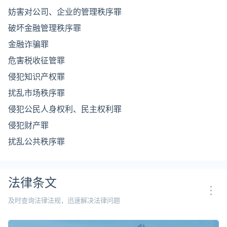
妨害对公司、企业的管理秩序罪
破坏金融管理秩序罪
金融诈骗罪
危害税收征管罪
侵犯知识产权罪
扰乱市场秩序罪
侵犯公民人身权利、民主权利罪
侵犯财产罪
扰乱公共秩序罪
妨害司法罪
妨害国(边)境管理罪
法律条文
妨害文物管理罪
及时查询法律法规，迅速解决法律问题
危害公共卫生罪
破坏环境资源保护罪