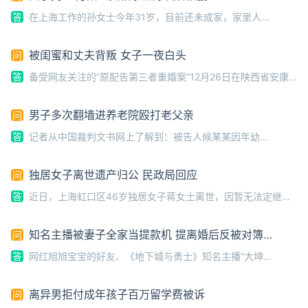
答
在上海工作的孙女士今年31岁，目前还未成家，家里人为
此也经常打电话来询问她是否有了男朋友。去年11月，有人通
过社交平台联系孙女士，表示自己所在的婚介机构能给她介绍
被闺蜜和丈夫背叛 女子一夜白头
问
“优质男”。线下见面后，在该婚介机构工
答
备受网友关注的“原配告第三者重婚案”12月26日在陕西省安康
市中级人民法院开庭。原配“场子姐”称，在丈夫车内发现闺蜜的流产
资料，劝其退出家庭反遭拉黑，丈夫与闺蜜长期以夫妻名义公开同
男子多次翻墙进养老院殴打老父亲
问
居，甚至迫使儿子认第
答
记者从中国裁判文书网上了解到：被告人候某某因年幼时
被父亲侯某某2严厉管教产生恐惧心理，多次故意殴打父亲。
2021年6月，在闻喜县东镇镇某某村住处殴打侯某某2，姐姐
独居女子离世遗产归公 民政局回应
问
侯某某3将父亲送至当地养老院;2024
答
近日，上海虹口区46岁独居女子蒋女士离世，因暂无法定继承
人，其个人遗产归公以及“无法用遗产购买墓地”等问题持续引发争
议。12月22日，虹口区民政局工作人员告诉南都N视频记者，等法
知名主播被妻子全家当提款机 提离婚后反被对簿公
问
院受理遗产管理人申请，
堂
答
网红旭旭宝宝的好友、《地下城与勇士》知名主播“大坤
坤”近日卷入一场离婚纠纷，其经历在网络上引发广泛关注和讨
论。日前，“大坤坤”在直播中公开谈及自己的婚姻状况与内心
离异男拒付成年孩子百万留学费被诉
问
感受，直言这段婚姻让他感到“非常失败”