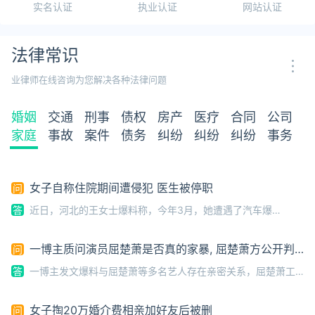
实名认证
执业认证
网站认证
法律常识
业律师在线咨询为您解决各种法律问题
婚姻
交通
刑事
债权
房产
医疗
合同
公司
家庭
事故
案件
债务
纠纷
纠纷
纠纷
事务
女子自称住院期间遭侵犯 医生被停职
问
答
近日，河北的王女士爆料称，今年3月，她遭遇了汽车爆
胎引发的车祸事故，随后被送往葫芦岛某医院治疗，期间该院
医生王某“多次对其动手动脚”，3月29日上午，王女士称自己
一博主质问演员屈楚萧是否真的家暴, 屈楚萧方公开判
问
“遭到侵犯”。为“固定证据”，王女士称
决书否认
答
一博主发文爆料与屈楚萧等多名艺人存在亲密关系，屈楚萧工
作室官方微博账号“未读萧息”发布声明否认：“艺人与该用户不存在
任何网络所捏造传播的关系。”1月3日晚，该博主再次发文质问屈楚
女子掏20万婚介费相亲加好友后被删
问
萧“是不是真的家暴？是