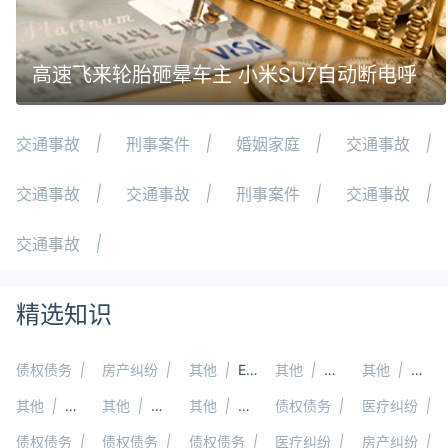
高速飞来轮胎砸晕车主 小米SU7自动断电呼
叫120 全程半小时救回一命
|
70
|
|
|
交通事故
刑事案件
“男
婚姻家庭
女
交通事故
岁
生
子
老
奸
自
|
|
|
|
交通事故
酒
交通事故
汽
刑事案件
工
交通事故
人
杀
称
后
车
程
无
同
住
开
尾
师
|
交通事故
两
证
1
学”
院
启
流
未
驾
个
案
期
智
行
成
精选知识
驶
月
死
间
能
挂
年
摩
偷
者
遭
驾
“毛
少
托
剪
家
侵
驶
绒
女
|
20
|
|
Efficient
|
|
债权债务
房产纠纷
男
其他
其他
蓝
其他
沃
撞
公
属
犯
算
尾
Computer
骑
万
子
帆
尔
杆
司
|
|
|
获
|
|
其他
泡
其他
金
其他
深
债权债务
多
医疗纠纷
撤
医
买
不
巴”
看
医
玛
电
6000
泡
饰
圳
320
人
的
身
手
疗
市
回
生
算
律
动
|
|
78
|
|
|
债权债务
浙
债权债务
债权债务
云
医疗纠纷
女
房产纠纷
万
玛
克
一
违