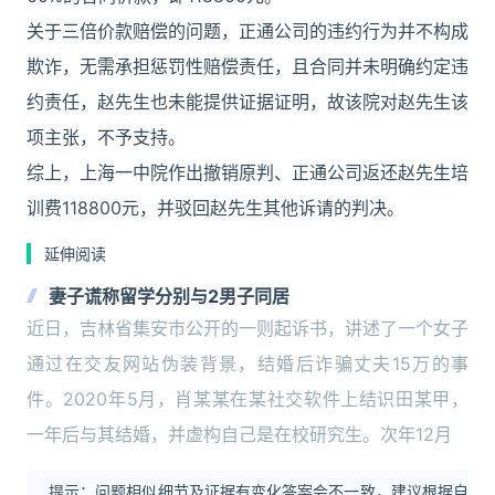
关于三倍价款赔偿的问题，正通公司的违约行为并不构成
欺诈，无需承担惩罚性赔偿责任，且合同并未明确约定违
约责任，赵先生也未能提供证据证明，故该院对赵先生该
项主张，不予支持。
综上，上海一中院作出撤销原判、正通公司返还赵先生培
训费118800元，并驳回赵先生其他诉请的判决。
延伸阅读
妻子谎称留学分别与2男子同居
近日，吉林省集安市公开的一则起诉书，讲述了一个女子
通过在交友网站伪装背景，结婚后诈骗丈夫15万的事
件。2020年5月，肖某某在某社交软件上结识田某甲，
一年后与其结婚，并虚构自己是在校研究生。次年12月
提示：问题相似细节及证据有变化答案会不一致，建议根据自