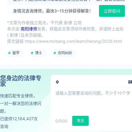
身情况咨询律师，最快3~15分钟获得解答！
立即提问
*文章为作者独立观点，不代表 新律 立场
本文由
南阳律师
发表，转载此文章须经作者同意，并请附上出处
( 新律 )及本页链接。
原文链接 https://www.mcbang.com/learn/hetong/3029.html
留学
博士
合同纠纷
您身边的法律专
家
快速匹配专业律师，
一对一解决您的法律问
题，
已提供12,164,427次
0
/500
发送
咨询