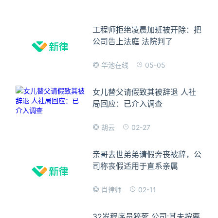
工程师拒绝凌晨加班被开除：把
公司告上法庭 法院判了
05-05
华池在线
女儿替父请假致其被辞退 人社
局回应：已介入调查
02-27
胡云
亲哥去世弟弟请假奔丧被辞，公
司称丧假适用于直系亲属
02-11
肖律师
32岁程序员猝死 公司:其未按要