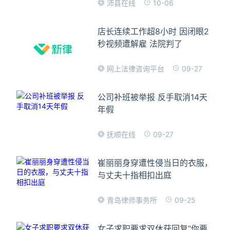
10-06
沛县在线
店长连续工作超8小时 因闭眼2
秒视频遭解雇 法院判了
09-27
网上法律咨询平台
公司补班被举报 反手取消14天
年假
09-27
抚顺在线
崔丽丽身穿遭性侵当日的衣服，
与丈夫十指相扣出庭
09-25
青岛律师事务所
女子求职要求双休获回复“你要