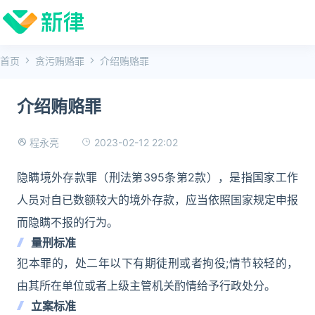
首页
贪污贿赂罪
介绍贿赂罪
介绍贿赂罪
2023-02-12 22:02
程永亮
隐瞒境外存款罪（刑法第395条第2款），是指国家工作
人员对自已数额较大的境外存款，应当依照国家规定申报
而隐瞒不报的行为。
量刑标准
犯本罪的，处二年以下有期徒刑或者拘役;情节较轻的，
由其所在单位或者上级主管机关酌情给予行政处分。
立案标准