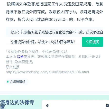
隐瞒境外存款罪是指国家工作人员违反国家规定，故意
隐瞒不报在境外的存款，数额较大的行为。涉嫌隐瞒境外
存款，折合人民币数额在30万元以上的，应予立案。
提示：问题相似细节及证据有变化答案会不一致，建议根据自
身情况咨询律师，最快3~15分钟获得解答！
立即提问
*文章为作者独立观点，不代表 新律 立场
本文由
程永亮
发表，转载此文章须经作者同意，并请附上出处(
新律 )及本页链接。
原文链接
https://www.mcbang.com/zuiming/twshz/1306.html
介绍贿赂罪
您身边的法律专
家