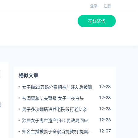
登录
注册
在线咨询
相似文章
12-28
女子掏20万婚介费相亲加好友后被删
12-28
被闺蜜和丈夫背叛 女子一夜白头
货
12-28
男子多次翻墙进养老院殴打老父亲
12-23
独居女子离世遗产归公 民政局回应
12-07
知名主播被妻子全家当提款机 提离婚
，
后反被对簿公堂