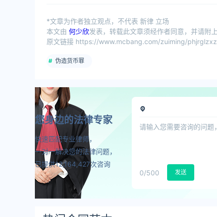
*文章为作者独立观点，不代表 新律 立场
本文由
何少欣
发表，转载此文章须经作者同意，并请附上出
原文链接 https://www.mcbang.com/zuiming/phjrglzxz
伪造货币罪
您身边的法律专家
快速匹配专业律师，
一对一解决您的法律问题，
已提供12,164,427次咨询
0
/500
发送