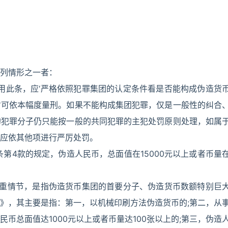
列情形之一者：
用此条，应‘严格依照犯罪集团的认定条件看是否能构成伪造货
才可依本幅度量刑。如果不能构成集团犯罪，仅是一般性的纠合
的犯罪分子仍只能按一般的共同犯罪的主犯处罚原则处理，如属
应依其他项进行严厉处罚。
第4款的规定，伪造人民币，总面值在15000元以上或者币量
严重情节，是指伪造货币集团的首要分子、伪造货币数额特别巨
》，其主要是指：第一，以机械印刷方法伪造货币的;第二，从
币总面值达1000元以上或者币量达100张以上的;第三，伪造