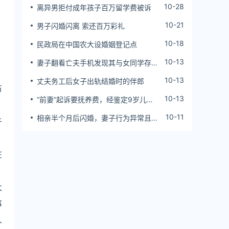
10-28
离异男拒付成年孩子百万留学费被诉
10-21
男子闪婚闪离 索还百万彩礼
10-18
民政局在中国农大设婚姻登记点
10-13
妻子翻看亡夫手机发现其与女同学存婚
外情，双方互相转账近百万
10-13
丈夫务工后女子出轨结婚时的伴郎
币
10-13
“前妻”起诉要抚养费，经鉴定9岁儿子
、
非他亲生！男子起诉索赔37万
10-11
相亲半个月后闪婚，妻子行为异常且持
于
续服药，男子起诉离婚；法院：系婚前
隐瞒重大疾病，撤销两人婚姻关系
在
大
事
人