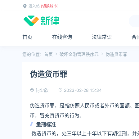
进入站
[切换城市]
首页
在线咨询
法律常识
合
您的位置：
首页
破坏金融管理秩序罪
伪造货币罪
伪造货币罪
2023-02-28 15:34
何少欣
伪造货币罪，是指仿照人民币或者外币的面额、
币，冒充真货币的行为。
量刑标准
伪造货币的，处三年以上十年以下有期徒刑，并处