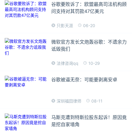
谷歌要败诉了：欧盟最高司法机构顾
问支持对其罚款47亿美元
06-20
只影天涯
微软官方发长文炮轰谷歌：不遗余力
诋毁我们
10-29
法律咨询qq
谷歌被逼无奈：可能要剥离安卓
08-11
深圳福田律师
马斯克遭到特斯拉股东起诉！原因竟
是挖自家墙角