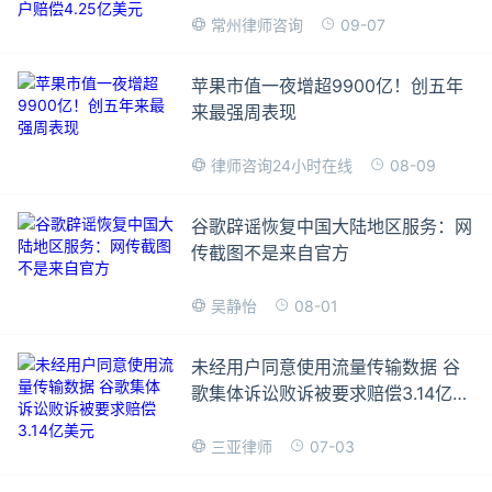
09-07
常州律师咨询
苹果市值一夜增超9900亿！创五年
来最强周表现
08-09
律师咨询24小时在线
谷歌辟谣恢复中国大陆地区服务：网
传截图不是来自官方
08-01
吴静怡
未经用户同意使用流量传输数据 谷
歌集体诉讼败诉被要求赔偿3.14亿美
元
07-03
三亚律师