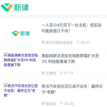
一人花124万买下一台主机：但实际
可能就值几千块！
09-01
金华法律在线咨询
美股纳斯达克综合指数跌幅扩大至
2% 科技股普遍下跌
07-12
王律师
奇点汽车烧光百亿造不出车：最终沦
为"老赖"
05-30
程永亮