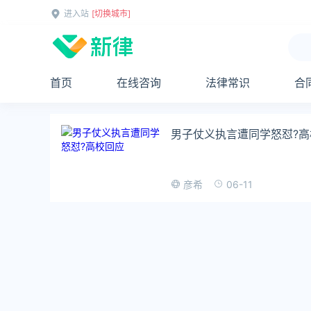
进入站
[切换城市]
首页
在线咨询
法律常识
合
男子仗义执言遭同学怒怼?高
06-11
彦希