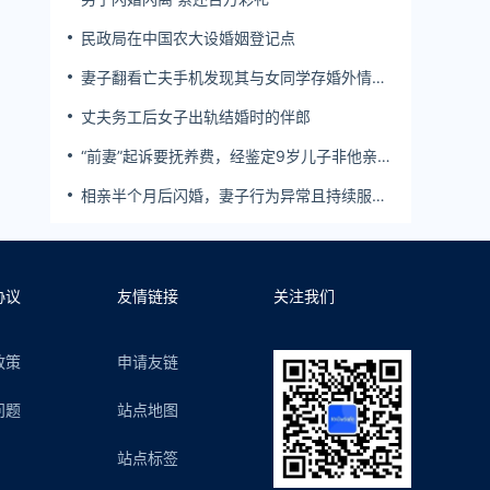
民政局在中国农大设婚姻登记点
妻子翻看亡夫手机发现其与女同学存婚外情，
双方互相转账近百万
丈夫务工后女子出轨结婚时的伴郎
“前妻”起诉要抚养费，经鉴定9岁儿子非他亲
生！男子起诉索赔37万
相亲半个月后闪婚，妻子行为异常且持续服
药，男子起诉离婚；法院：系婚前隐瞒重大疾
病，撤销两人婚姻关系
协议
友情链接
关注我们
政策
申请友链
问题
站点地图
站点标签