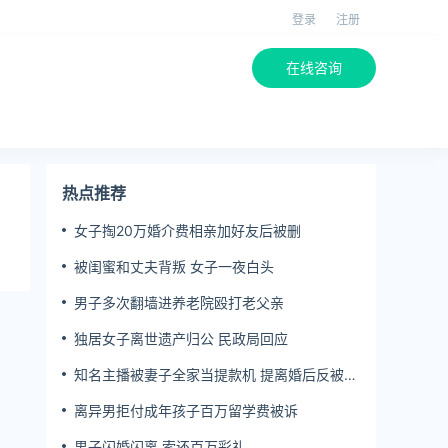
登录
注册
在线咨询
热点推荐
女子掏20万婚介费相亲加好友后被删
被闺蜜和丈夫背叛 女子一夜白头
男子多次翻墙进养老院殴打老父亲
独居女子离世遗产归公 民政局回应
知名主播被妻子全家当提款机 提离婚后反被对
簿公堂
离异男拒付成年孩子百万留学费被诉
男子闪婚闪离 索还百万彩礼