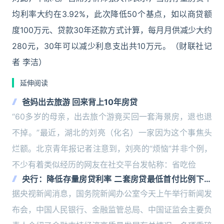
均利率大约在3.92%，此次降低50个基点，如以商贷额
度100万元、贷款30年还款方式计算，每月月供减少大约
280元，30年可以减少利息支出共10万元。（财联社记
者 李洁）
延伸阅读
爸妈出去旅游 回来背上10年房贷
“60多岁的母亲，出去旅个游竟买回一套海景房，退也退
不掉。”最近，湖北的刘亮（化名）一家因为这个事焦头
烂额。北京青年报记者注意到，刘亮的“烦恼”并非个例，
不少有着类似经历的网友在社交平台发帖称：省吃俭
央行：降低存量房贷利率 二套房贷最低首付比例下调
到15%
据央视新闻消息，国务院新闻办公室今天上午举行新闻发
布会，中国人民银行、金融监管总局、中国证监会主要负