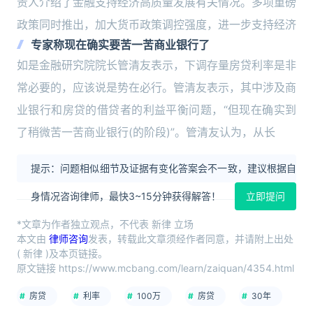
责人介绍了金融支持经济高质量发展有关情况。多项重磅
政策同时推出，加大货币政策调控强度，进一步支持经济
专家称现在确实要苦一苦商业银行了
如是金融研究院院长管清友表示，下调存量房贷利率是非
常必要的，应该说是势在必行。管清友表示，其中涉及商
业银行和房贷的借贷者的利益平衡问题，“但现在确实到
了稍微苦一苦商业银行(的阶段)”。管清友认为，从长
提示：问题相似细节及证据有变化答案会不一致，建议根据自
身情况咨询律师，最快3~15分钟获得解答！
立即提问
*文章为作者独立观点，不代表 新律 立场
本文由
律师咨询
发表，转载此文章须经作者同意，并请附上出处
( 新律 )及本页链接。
原文链接 https://www.mcbang.com/learn/zaiquan/4354.html
房贷
利率
100万
房贷
30年