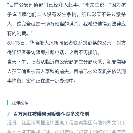
“目前公安刑侦部门已经介入此事。”李先生说，“因为孩
子说当晚他们二人没有发生争执，所以彭某不是过激杀
人，这完全就是一场有预谋的谋杀，我希望他得到法律应
有的制裁。”
8月13日，华商报大风新闻记者联系到彭某的父亲，对方
得知记者采访随即挂断电话，之后不再接听。
当天下午，记者从临沂市公安局罗庄分局获悉，犯罪嫌疑
人彭某确系被害人李秋的前夫，目前已被公安机关依法刑
事拘留，案件正在进一步办理中。
延伸阅读
百万网红被曝曾因贩毒斗殴多次获刑
近日，红星新闻报道中国某工程咨询集团有限公司女职工
张女士名下手机号注册的抖音账号打赏男网红600余万元