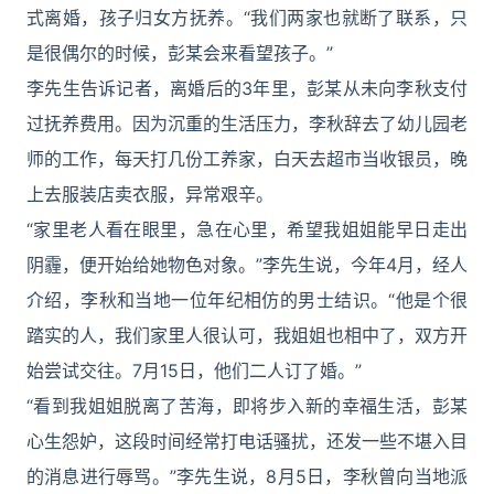
式离婚，孩子归女方抚养。“我们两家也就断了联系，只
是很偶尔的时候，彭某会来看望孩子。”
李先生告诉记者，离婚后的3年里，彭某从未向李秋支付
过抚养费用。因为沉重的生活压力，李秋辞去了幼儿园老
师的工作，每天打几份工养家，白天去超市当收银员，晚
上去服装店卖衣服，异常艰辛。
“家里老人看在眼里，急在心里，希望我姐姐能早日走出
阴霾，便开始给她物色对象。”李先生说，今年4月，经人
介绍，李秋和当地一位年纪相仿的男士结识。“他是个很
踏实的人，我们家里人很认可，我姐姐也相中了，双方开
始尝试交往。7月15日，他们二人订了婚。”
“看到我姐姐脱离了苦海，即将步入新的幸福生活，彭某
心生怨妒，这段时间经常打电话骚扰，还发一些不堪入目
的消息进行辱骂。”李先生说，8月5日，李秋曾向当地派