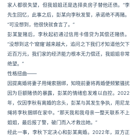
家人都很失望，但我姐姐还是选择卖房子替他还债。”李
先生回忆，此事之后，彭某向李秋发誓，承诺绝不再赌。
“可没想到，他很快就食言了。”
彭某复赌后，李秋起初通过信用卡借贷为其偿还赌债。
“没想到这个‘窟窿’越来越大，追问之下我们才知道他欠下
近百万元，我们家的经济能力根本无力偿还，我姐姐非常
绝望。”
性格扭曲——
因提离婚将妻子用绳索捆绑，知晓前妻将再婚便频繁骚扰
因为巨额赌债的暴露，彭某的情绪愈发难以自控。2022
年，仅因李秋有离婚的念头，彭某与其发生争执，用尼龙
绳将李秋捆绑在家中。“那天我和我母亲一整天联系不上
姐姐，最后报了警，破门而入才救出她。”
经此一事，李秋下定决心和彭某离婚。2022年，双方正