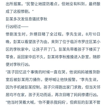
出所报案。“民警让她提防着点，但她没有料到，最终酿
成了这般惨剧。”
彭某多次发信息骚扰李秋
行凶经过——
惨剧发生时，外甥目睹了全过程。李先生说，8月10日
晚，彭某以看望孩子为由，来到了位于临沂市罗庄区某小
区的李秋家中，让孩子开了门。彭某先带着孩子下楼买了
零食，返回家中后不久，彭某将李秋推搡进入卧室，随即
便对李秋行凶。
“孩子回忆这个事情的时候一直在哭，他说妈妈被推到卧
室后被彭某用刀捅伤，便呼喊让他快报警。”李先生说，
因为手机被彭某控制，孩子只得跑出家门求救，但当天邻
居均不在家，孩子无功而返，再次目睹了妈妈惨遭行凶。
“他当时哭着大喊，‘你不要杀我妈妈’，但疯狂的彭某不管