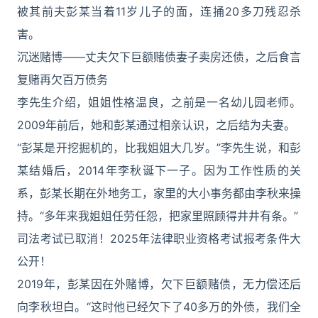
被其前夫彭某当着11岁儿子的面，连捅20多刀残忍杀
害。
沉迷赌博——丈夫欠下巨额赌债妻子卖房还债，之后食言
复赌再欠百万债务
李先生介绍，姐姐性格温良，之前是一名幼儿园老师。
2009年前后，她和彭某通过相亲认识，之后结为夫妻。
“彭某是开挖掘机的，比我姐姐大几岁。”李先生说，和彭
某结婚后，2014年李秋诞下一子。因为工作性质的关
系，彭某长期在外地务工，家里的大小事务都由李秋来操
持。“多年来我姐姐任劳任怨，把家里照顾得井井有条。”
司法考试已取消！2025年法律职业资格考试报考条件大
公开！
2019年，彭某因在外赌博，欠下巨额赌债，无力偿还后
向李秋坦白。“这时他已经欠下了40多万的外债，我们全