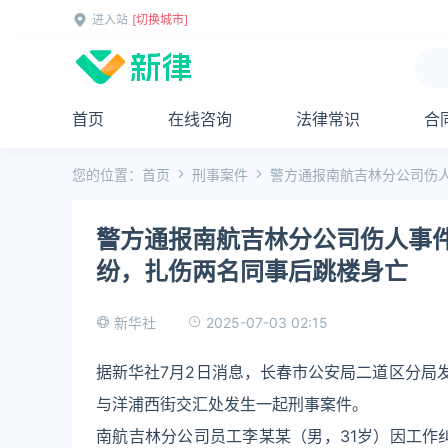
进入站
[切换城市]
首页
在线咨询
法律常识
合
您的位置：
首页
刑事案件
警方通报南航吉林分公司伤
警方通报南航吉林分公司伤人事件
纷，扎伤两名同事后跳楼身亡
2025-07-03 02:15
新华社
据新华社7月2日消息，长春市公安局二道区分局发布
与洋浦西街交汇处发生一起刑事案件。
南航吉林分公司员工李某某（男，31岁）因工作