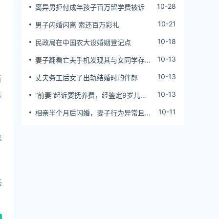
10-28
离异男拒付成年孩子百万留学费被诉
10-21
男子闪婚闪离 索还百万彩礼
10-18
民政局在中国农大设婚姻登记点
10-13
妻子翻看亡夫手机发现其与女同学存婚
外情，双方互相转账近百万
10-13
丈夫务工后女子出轨结婚时的伴郎
断
法
10-13
“前妻”起诉要抚养费，经鉴定9岁儿子
非他亲生！男子起诉索赔37万
10-11
相亲半个月后闪婚，妻子行为异常且持
续服药，男子起诉离婚；法院：系婚前
隐瞒重大疾病，撤销两人婚姻关系
律
违