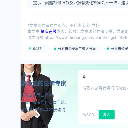
提示：问题相似细节及证据有变化答案会不一致，建议
*文章为作者独立观点，不代表 新律 立场
本文由
肇庆在线
发表，转载此文章须经作者同意，并请附上
原文链接 https://www.mcbang.com/learn/xingshi/4967
新华社
长春市公安局二道区分局
长春市公安
您身边的法律专家
快速匹配专业律师，
一对一解决您的法律问题，
已提供12,164,427次咨询
0
/500
发送