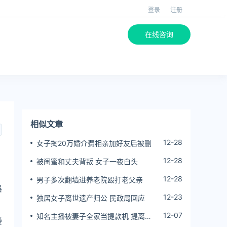
登录
注册
在线咨询
相似文章
12-28
女子掏20万婚介费相亲加好友后被删
12-28
被闺蜜和丈夫背叛 女子一夜白头
12-28
男子多次翻墙进养老院殴打老父亲
路
12-23
独居女子离世遗产归公 民政局回应
12-07
知名主播被妻子全家当提款机 提离婚
楼
后反被对簿公堂