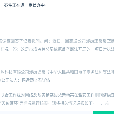
，案件正在进一步侦办中。
案调查回答了记者提问。问：近日，因高通公司涉嫌违反反垄
体情况。答：这是市场监管总局依据反垄断法开展的一项日常执
快购科技有限公司涉嫌违反《中华人民共和国电子商务法》等法
业公司法人：杨远熙查看详情
市联合工作组对网络反映黄杨某甜父亲杨某在雅安工作期间涉嫌
“天价耳环”等情况进行核实。现将相关情况通报如下。一、关