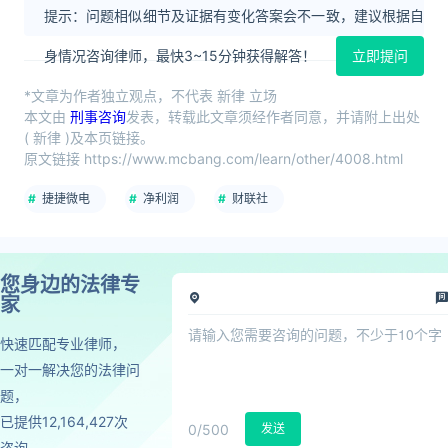
提示：问题相似细节及证据有变化答案会不一致，建议根据自
身情况咨询律师，最快3~15分钟获得解答！
立即提问
*文章为作者独立观点，不代表 新律 立场
本文由
刑事咨询
发表，转载此文章须经作者同意，并请附上出处
( 新律 )及本页链接。
原文链接 https://www.mcbang.com/learn/other/4008.html
捷捷微电
净利润
财联社
您身边的法律专
家
快速匹配专业律师，
一对一解决您的法律问
题，
已提供12,164,427次
0
/500
发送
咨询