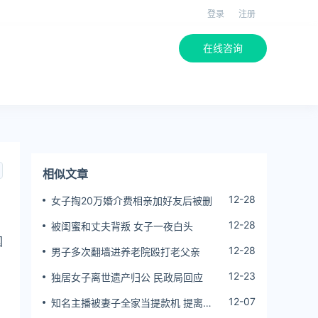
登录
注册
在线咨询
相似文章
12-28
女子掏20万婚介费相亲加好友后被删
12-28
被闺蜜和丈夫背叛 女子一夜白头
国
12-28
男子多次翻墙进养老院殴打老父亲
12-23
独居女子离世遗产归公 民政局回应
12-07
知名主播被妻子全家当提款机 提离婚
后反被对簿公堂