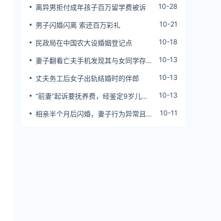
10-28
离异男拒付成年孩子百万留学费被诉
10-21
男子闪婚闪离 索还百万彩礼
10-18
民政局在中国农大设婚姻登记点
10-13
妻子翻看亡夫手机发现其与女同学存婚
外情，双方互相转账近百万
10-13
丈夫务工后女子出轨结婚时的伴郎
10-13
“前妻”起诉要抚养费，经鉴定9岁儿子
非他亲生！男子起诉索赔37万
10-11
相亲半个月后闪婚，妻子行为异常且持
续服药，男子起诉离婚；法院：系婚前
隐瞒重大疾病，撤销两人婚姻关系
、