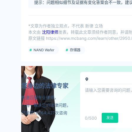
提示：问题相似细节及证据有变化答案会不一致，建议
*文章为作者独立观点，不代表 新律 立场
本文由
沈阳律师
发表，转载此文章须经作者同意，并请附上
原文链接 https://www.mcbang.com/learn/other/2950.
NAND Wafer
存储器
您身边的法律专家
快速匹配专业律师，
一对一解决您的法律问题，
已提供12,164,427次咨询
0
/500
发送