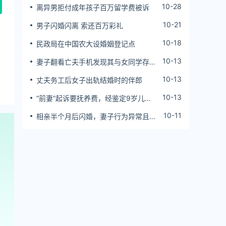
10-28
离异男拒付成年孩子百万留学费被诉
10-21
男子闪婚闪离 索还百万彩礼
10-18
民政局在中国农大设婚姻登记点
10-13
妻子翻看亡夫手机发现其与女同学存婚
外情，双方互相转账近百万
10-13
丈夫务工后女子出轨结婚时的伴郎
10-13
“前妻”起诉要抚养费，经鉴定9岁儿子
非他亲生！男子起诉索赔37万
10-11
相亲半个月后闪婚，妻子行为异常且持
续服药，男子起诉离婚；法院：系婚前
隐瞒重大疾病，撤销两人婚姻关系