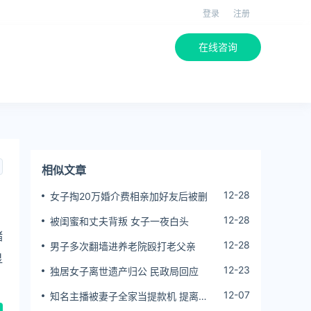
登录
注册
在线咨询
相似文章
12-28
女子掏20万婚介费相亲加好友后被删
12-28
被闺蜜和丈夫背叛 女子一夜白头
储
12-28
男子多次翻墙进养老院殴打老父亲
显
12-23
独居女子离世遗产归公 民政局回应
12-07
知名主播被妻子全家当提款机 提离婚
后反被对簿公堂