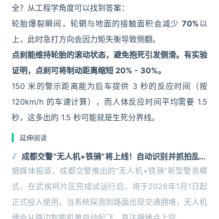
全？从工程学角度可以找到答案：
轮胎爆裂瞬间，轮辋与地面的接触面积会减少
70%
以
上，此时急打方向会因力矩失衡导致侧翻。
点刹能维持轮胎的滚动状态，避免抱死引发侧滑。有实验
证明，点刹可将制动距离缩短 20% - 30%。
150 米的警示距离能为后车提供 3 秒的反应时间（按
120km/h 的车速计算），而人体反应时间平均需要 1.5
秒，这多出的 1.5 秒可能就是生死分界线。
延伸阅读
成都交警“无人机+铁骑”将上线！自动识别并抓拍乱停
乱放
据媒体报道，成都交警推出的“无人机+铁骑”新型警务模
式，在武侯祠片区完成试运行后，将于2026年1月1日起
正式投入使用。当系统探测到路面出现交通拥堵，无人机
便会从路边智能机巢自动起飞，直达拥堵点上空，