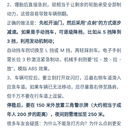
2、爆胎后直接急刹，就相当于让剩余的轮胎承受全部制
动力，这很容易导致车辆侧翻。
正确的做法是：
先松开油门，然后采用“点刹”的方式逐步
减速。如果是手动挡车，可逐级降档，比如从 5 挡降到
3 挡，利用发动机制动；
自动挡车则切换至 L 挡或 M 挡，再轻踩刹车。电子手刹
需长拉 3 秒激活紧急制动，机械手刹则要“拉 - 放 - 拉 -
放”，模拟 ABS 效果。
3、车辆可控后，要立刻打开双闪灯，沿最右侧车道滑入
应急车道。如果车辆已无法移动，应尽量靠右停至路肩，
但千万不要在行车道上逗留。
停稳后，要在 150 米外放置三角警示牌（大约相当于成
年人 200 步的距离），夜间则需增加至 250 米。
很多车友会疑惑：为什么不能急打方向？为什么点刹更安