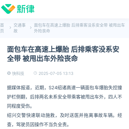
首
交通事
面包车在高速上爆胎 后排乘客没系安全带 被甩出车
页
故
外险丧命
面包车在高速上爆胎 后排乘客没系安
全带 被甩出车外险丧命
2025-07-05 13:13
快科技
据媒体报道，近期，S24绍诸高速一辆面包车爆胎失控撞
护栏侧翻，后排两名未系安全带乘客被甩出车外，四人不
同程度受伤。
绍兴交警快速联动施救，及时送医并拖离事故车辆。经
查，驾驶员因操作不当负全责。