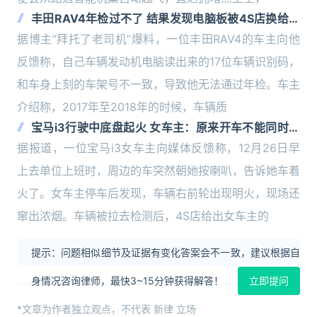
丰田RAV4年检过不了 结果发现电脑板被4S店换给别
的车了
据博主“拜托了老司机”爆料，一位丰田RAV4的车主向他
反馈称，自己车辆发动机电脑读出来的17位车辆识别码，
和车身上刻的车架号不一致，导致他无法通过年检。车主
介绍称，2017年至2018年的时候，车辆质
宝马i3行驶中底盘起火 女车主：原来开车不能同时踩
油门刹车
据报道，一位宝马i3女车主向媒体反馈称，12月26日早
上去单位上班时，周边的车突然朝她按喇叭，告诉她车着
火了。女车主停车后发现，车辆右前轮出现明火，现场还
窜出浓烟。车辆被拉去检测后，4S店给出女车主的
提示：问题相似细节及证据有变化答案会不一致，建议根据自
身情况咨询律师，最快3~15分钟获得解答！
立即提问
*文章为作者独立观点，不代表 新律 立场