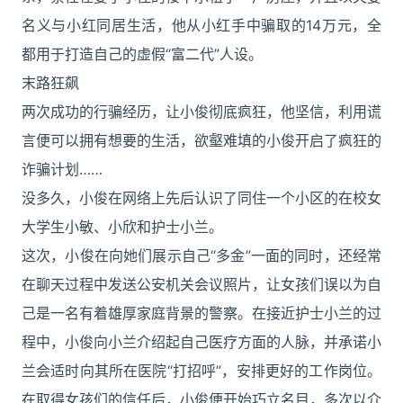
名义与小红同居生活，他从小红手中骗取的14万元，全
都用于打造自己的虚假“富二代”人设。
末路狂飙
两次成功的行骗经历，让小俊彻底疯狂，他坚信，利用谎
言便可以拥有想要的生活，欲壑难填的小俊开启了疯狂的
诈骗计划……
没多久，小俊在网络上先后认识了同住一个小区的在校女
大学生小敏、小欣和护士小兰。
这次，小俊在向她们展示自己“多金”一面的同时，还经常
在聊天过程中发送公安机关会议照片，让女孩们误以为自
己是一名有着雄厚家庭背景的警察。在接近护士小兰的过
程中，小俊向小兰介绍起自己医疗方面的人脉，并承诺小
兰会适时向其所在医院“打招呼”，安排更好的工作岗位。
在取得女孩们的信任后，小俊便开始巧立名目，多次以介