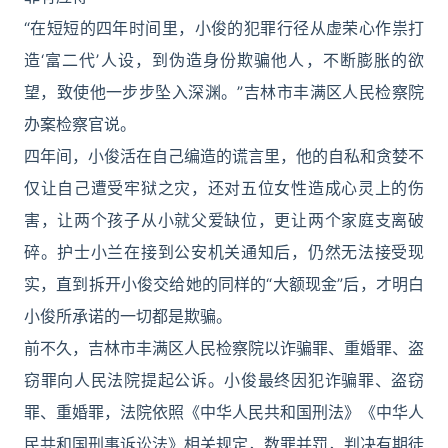
“在短短的四年时间里，小俊的犯罪行径从虚荣心作祟打
造‘富二代’人设，到伪造身份欺骗他人，不断膨胀的欲
望，致使他一步步坠入深渊。”吉林市丰满区人民检察院
办案检察官说。
四年间，小俊活在自己编造的谎言里，他的自私和贪婪不
仅让自己遭受牢狱之灾，还对五位女性造成心灵上的伤
害，让两个孩子从小就父爱缺位，更让两个家庭支离破
碎。护士小兰在接到公安机关通知后，仍然无法接受现
实，直到拆开小俊交给她的同样的“大额现金”后，才明白
小俊所承诺的一切都是欺骗。
前不久，吉林市丰满区人民检察院以诈骗罪、重婚罪、盗
窃罪向人民法院提起公诉。小俊最终因犯诈骗罪、盗窃
罪、重婚罪，法院依照《中华人民共和国刑法》《中华人
民共和国刑事诉讼法》相关规定，数罪并罚，判决有期徒