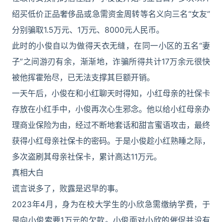
绍买低价正品奢侈品或急需资金周转等名义向三名“女友”
分别骗取1.5万元、1万元、8000元人民币。
此时的小俊自以为做得天衣无缝，在同一小区的五名“妻
子”之间游刃有余，渐渐地，诈骗所得共计17万余元很快
被他挥霍殆尽，已无法支撑其巨额开销。
一天午后，小俊在和小红聊天时得知，小红母亲的社保卡
存放在小红手中，小俊再次心生邪念。他以给小红母亲办
理商业保险为由，经过不断地套话和甜言蜜语攻击，最终
获得小红母亲社保卡的密码。于是小俊趁小红熟睡之际，
多次盗刷其母亲社保卡，累计高达11万元。
真相大白
谎言说多了，败露是迟早的事。
2023年4月，身为在校大学生的小欣急需缴纳学费，于
是向小俊索要1万元的欠款。小俊面对小欣的催促并没有