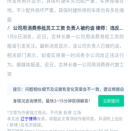
所发布照片显示，其保时捷车头凹陷严重，车牌掉落在
地，不少配件损坏严重，其保时捷所停的车库也有多处墙
面
公司用消费券抵员工工资 负责人被约谈 律师：违反劳
动法规定
1月6日消息，近日，吉林长春一公司用消费券抵工资的
报道引发关注。最新消息显示，该公司负责人已被约谈，
相关部门表示，如查实将第一时间责令公司改正违法行
为。据媒体报道，近日，吉林长春一公司用消费券代替工
资
提示：问题相似细节及证据有变化答案会不一致，建议根据自
身情况咨询律师，最快3~15分钟获得解答！
立即提问
*文章为作者独立观点，不代表 新律 立场
本文由
辽宁律师
发表，转载此文章须经作者同意，并请附上出处
( 新律 )及本页链接。
原文链接 https://www.mcbang.com/learn/huyin/4536.html