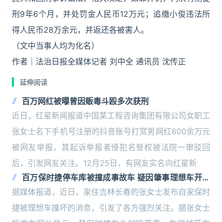
刑9年6个月，并处罚金人民币12万元；追缴小俊违法所
得人民币28万余元，并返还各被害人。
（文中当事人均为化名）
作者｜法治日报全媒体记者 刘中全 通讯员 沈传正
延伸阅读
百万网红被曝曾因贩毒斗殴多次获刑
近日，红星新闻报道中国某工程咨询集团有限公司女职工
张女士名下手机号注册的抖音账号打赏男网红600余万元
被网友举报，其起诉举报者侵犯名誉权被法院一审驳回
后，引发网友关注。12月25日，有网友实名向红星新
百万保时捷停车库被撞成事故车 疑因肇事理想车开启
智驾模式
据媒体报道，近日，家住吉林长春的张女士发布自家保时
捷被理想车撞坏的消息，引发了各方强烈关注。据张女士