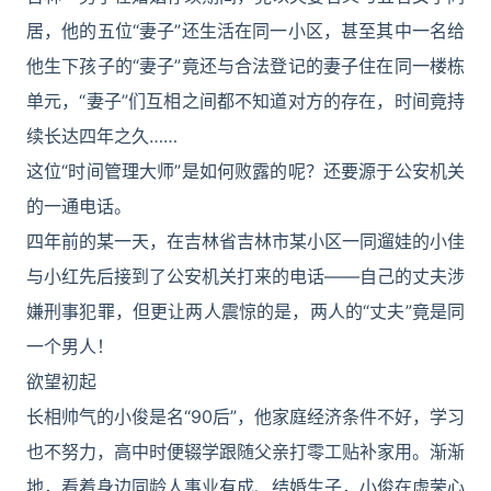
居，他的五位“妻子”还生活在同一小区，甚至其中一名给
他生下孩子的“妻子”竟还与合法登记的妻子住在同一楼栋
单元，“妻子”们互相之间都不知道对方的存在，时间竟持
续长达四年之久……
这位“时间管理大师”是如何败露的呢？还要源于公安机关
的一通电话。
四年前的某一天，在吉林省吉林市某小区一同遛娃的小佳
与小红先后接到了公安机关打来的电话——自己的丈夫涉
嫌刑事犯罪，但更让两人震惊的是，两人的“丈夫”竟是同
一个男人！
欲望初起
长相帅气的小俊是名“90后”，他家庭经济条件不好，学习
也不努力，高中时便辍学跟随父亲打零工贴补家用。渐渐
地，看着身边同龄人事业有成、结婚生子，小俊在虚荣心