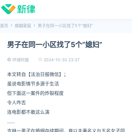
首页
婚姻家庭
男子在同一小区找了5个“媳妇”
男子在同一小区找了5个“媳妇”
2024-10-30 23:37
环球时报
本文转自【法治日报微信】；
虽说电影情节多源于生活
但下面这一案件的炸裂程度
令人咋舌
连电影都不敢这么演
……
吉林一男子在婚姻存续期间，竟以夫妻名义与五名女子同