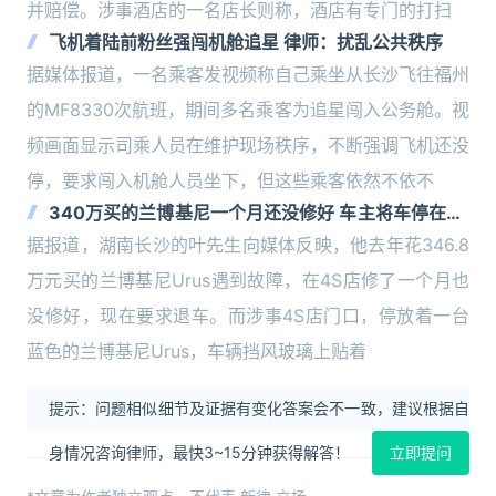
并赔偿。涉事酒店的一名店长则称，酒店有专门的打扫
飞机着陆前粉丝强闯机舱追星 律师：扰乱公共秩序
据媒体报道，一名乘客发视频称自己乘坐从长沙飞往福州
的MF8330次航班，期间多名乘客为追星闯入公务舱。视
频画面显示司乘人员在维护现场秩序，不断强调飞机还没
停，要求闯入机舱人员坐下，但这些乘客依然不依不
340万买的兰博基尼一个月还没修好 车主将车停在4S
店门口要退车
据报道，湖南长沙的叶先生向媒体反映，他去年花346.8
万元买的兰博基尼Urus遇到故障，在4S店修了一个月也
没修好，现在要求退车。而涉事4S店门口，停放着一台
蓝色的兰博基尼Urus，车辆挡风玻璃上贴着
提示：问题相似细节及证据有变化答案会不一致，建议根据自
身情况咨询律师，最快3~15分钟获得解答！
立即提问