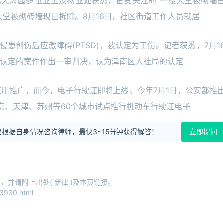
馆天涛园多位业主及物业处获悉，备受关注的“一楼大堂被砌墙
大堂被砌砖墙现已拆除。8月16日，社区街道工作人员就居
患创伤后应激障碍(PTSD)，被认定为工伤。记者获悉，7月1
认定的案件作出一审判决，认为津南区人社局的认定
应用推广，而今，电子行驶证即将上线。今年7月1日，公安部推
京、天津、苏州等60个城市试点推行机动车行驶证电子
根据自身情况咨询律师，最快3~15分钟获得解答！
立即提问
并请附上出处( 新律 )及本页链接。
3930.html