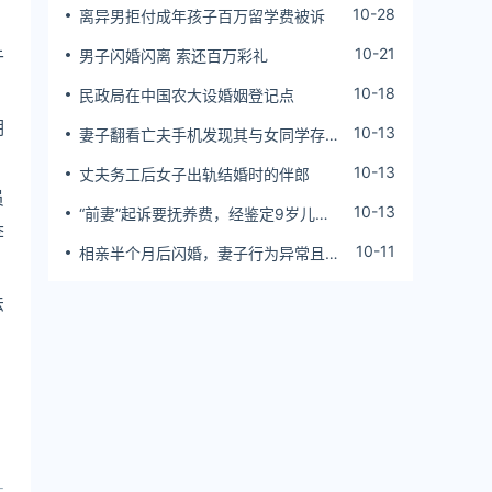
10-28
离异男拒付成年孩子百万留学费被诉
10-21
于
男子闪婚闪离 索还百万彩礼
10-18
民政局在中国农大设婚姻登记点
期
10-13
妻子翻看亡夫手机发现其与女同学存婚
外情，双方互相转账近百万
10-13
丈夫务工后女子出轨结婚时的伴郎
员
10-13
“前妻”起诉要抚养费，经鉴定9岁儿子
李
非他亲生！男子起诉索赔37万
10-11
相亲半个月后闪婚，妻子行为异常且持
续服药，男子起诉离婚；法院：系婚前
隐瞒重大疾病，撤销两人婚姻关系
法