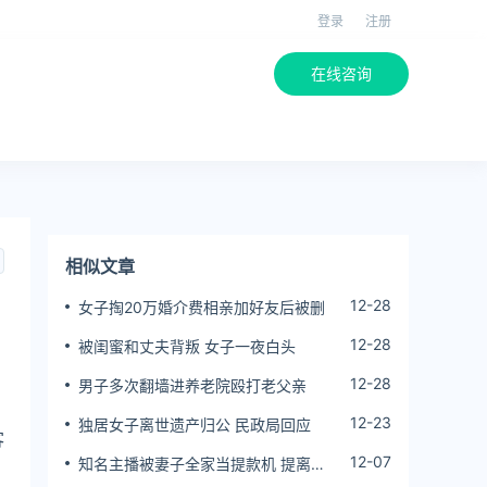
登录
注册
在线咨询
相似文章
12-28
女子掏20万婚介费相亲加好友后被删
12-28
被闺蜜和丈夫背叛 女子一夜白头
12-28
男子多次翻墙进养老院殴打老父亲
12-23
独居女子离世遗产归公 民政局回应
客
12-07
知名主播被妻子全家当提款机 提离婚
后反被对簿公堂