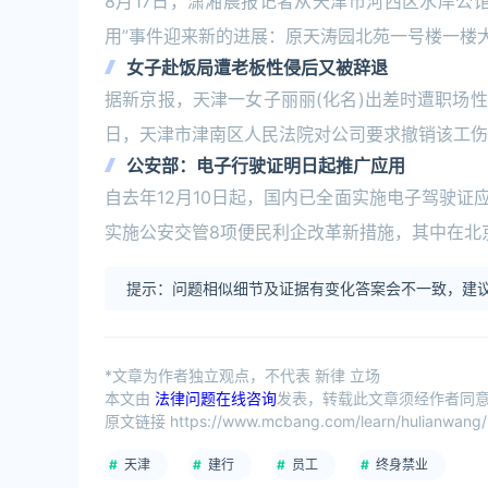
8月17日，潇湘晨报记者从天津市河西区水岸公
用”事件迎来新的进展：原天涛园北苑一号楼一楼
女子赴饭局遭老板性侵后又被辞退
据新京报，天津一女子丽丽(化名)出差时遭职场性侵
日，天津市津南区人民法院对公司要求撤销该工伤
公安部：电子行驶证明日起推广应用
自去年12月10日起，国内已全面实施电子驾驶证
实施公安交管8项便民利企改革新措施，其中在北
提示：问题相似细节及证据有变化答案会不一致，建议
*文章为作者独立观点，不代表 新律 立场
本文由
法律问题在线咨询
发表，转载此文章须经作者同意，
原文链接 https://www.mcbang.com/learn/hulianwang/
天津
建行
员工
终身禁业