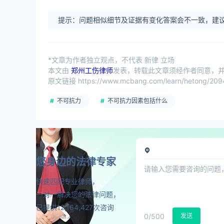
提示：问题相似细节及证据有变化答案会不一致，建议
*文章为作者独立观点，不代表 新律 立场
本文由
郑州工伤律师
发表，转载此文章须经作者同意，并请
原文链接 https://www.mcbang.com/learn/hetong/2094
不可抗力
不可抗力因素包括什么
您身边的法律专家
快速匹配专业律师，
一对一解决您的法律问题，
已提供12,164,427次咨询
0
/500
发送