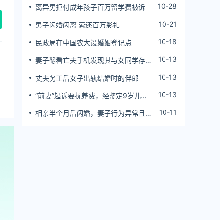
10-28
离异男拒付成年孩子百万留学费被诉
10-21
男子闪婚闪离 索还百万彩礼
10-18
民政局在中国农大设婚姻登记点
10-13
妻子翻看亡夫手机发现其与女同学存婚
外情，双方互相转账近百万
10-13
丈夫务工后女子出轨结婚时的伴郎
10-13
“前妻”起诉要抚养费，经鉴定9岁儿子
非他亲生！男子起诉索赔37万
10-11
相亲半个月后闪婚，妻子行为异常且持
续服药，男子起诉离婚；法院：系婚前
隐瞒重大疾病，撤销两人婚姻关系