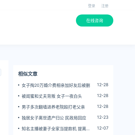
登录
注册
在线咨询
相似文章
12-28
女子掏20万婚介费相亲加好友后被删
12-28
被闺蜜和丈夫背叛 女子一夜白头
12-28
男子多次翻墙进养老院殴打老父亲
12-23
独居女子离世遗产归公 民政局回应
12-07
知名主播被妻子全家当提款机 提离婚
后反被对簿公堂