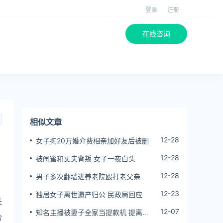
登录
注册
在线咨询
相似文章
12-28
女子掏20万婚介费相亲加好友后被删
12-28
被闺蜜和丈夫背叛 女子一夜白头
，
12-28
男子多次翻墙进养老院殴打老父亲
12-23
独居女子离世遗产归公 民政局回应
失
12-07
知名主播被妻子全家当提款机 提离婚
合
后反被对簿公堂