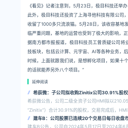
《看见》记者注意到，5月23日，极目科技还举
此外，极目科技还投资了上海寻他科技有限公司
收留了1000多只流浪猫。5月28日，该收容基
临严重问题，基地的运营也受到了极大的影响，正
据南方都市报报道，极目科技员工曾质疑公司将
技板块，包括云计算、元宇宙、AI等各种业务，
时候，上面就跟我们说，是想孵化项目，如果十
的话就能养另外八个项目。”
延伸阅读
希荻微：子公司拟收购Zinitix公司30.91%股权
希荻微公告，公司二级全资子公司HMI拟以210.05亿韩
“Zinitix”）合计30.91%的股权，交易完成后，HM
建车B：公司股票已连续20个交易日每日收盘
建车B公告，公司自2024年5月17日至2024