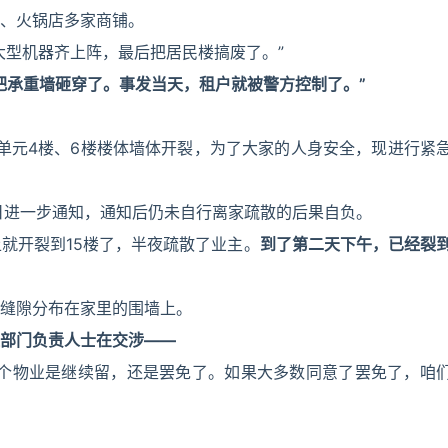
、火锅店多家商铺。
大型机器齐上阵，最后把居民楼搞废了。”
把承重墙砸穿了。事发当天，租户就被警方控制了。”
2单元4楼、6楼楼体墙体开裂，为了大家的人身安全，现进行紧
日进一步通知，通知后仍未自行离家疏散的后果自负。
就开裂到15楼了，半夜疏散了业主。
到了第二天下午，已经裂
缝隙分布在家里的围墙上。
部门负责人士在交涉——
这个物业是继续留，还是罢免了。如果大多数同意了罢免了，咱