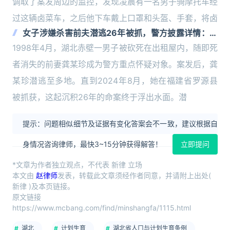
调取了案发周边的监控，发现凌晨有一名男子骑摩托车经
过这辆卤菜车，之后他下车戴上口罩和头盔、手套，将卤
女子涉嫌杀害前夫潜逃26年被抓，警方披露详情：在
外省结婚生子
1998年4月，湖北赤壁一男子被砍死在出租屋内，随即死
者消失的前妻龚某珍成为警方重点怀疑对象。案发后，龚
某珍潜逃至多地。直到2024年8月，她在福建省罗源县
被抓获，这起沉积26年的命案终于浮出水面。潜
提示：问题相似细节及证据有变化答案会不一致，建议根据自
身情况咨询律师，最快3~15分钟获得解答！
立即提问
*文章为作者独立观点，不代表 新律 立场
本文由
赵律师
发表，转载此文章须经作者同意，并请附上出处(
新律 )及本页链接。
原文链接
https://www.mcbang.com/find/minshangfa/1115.html
湖北
计划生育
湖北省人口与计划生育条例