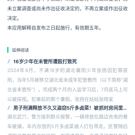
未立案调查或尚未作出征收决定的，不再立案或作出征收
决定。
本应用解释自发布之日起施行，有效期五年。
延伸阅读
16岁少年在未管所遭殴打致死
2024年4月，不满16岁的湖北襄阳少年张扬因犯罪获
刑，当年5月被移交湖北省未成年犯管教所（以下简称“湖
北省未管所”）。完成两个月的入监学习后，7月底马上可
以被探视。犯事前的那个暑假，张扬在姑姑张晓家
男子刑满释放不久又盗窃5斤多卤菜！被抓时房间里还
有偷来没吃完的猪头肉和鸡爪……
湖北武穴，警方接到群众报警，一辆停放在路边充电的餐
车被撬，车内存放的5斤多卤菜被人打包带走。民警随后