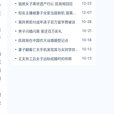
12-23
独居女子离世遗产归公 民政局回应
身
12-07
文
知名主播被妻子全家当提款机 提离婚
后反被对簿公堂
10-28
离异男拒付成年孩子百万留学费被诉
业
10-21
男子闪婚闪离 索还百万彩礼
不
10-18
民政局在中国农大设婚姻登记点
10-13
妻子翻看亡夫手机发现其与女同学存婚
构
外情，双方互相转账近百万
10-13
丈夫务工后女子出轨结婚时的伴郎
医
范
供
职
论