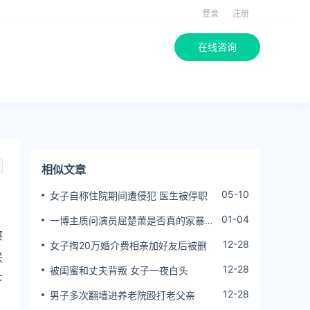
登录
注册
在线咨询
相似文章
05-10
女子自称住院期间遭侵犯 医生被停职
01-04
一博主质问演员屈楚萧是否真的家暴,
察
屈楚萧方公开判决书否认
12-28
女子掏20万婚介费相亲加好友后被删
联
12-28
被闺蜜和丈夫背叛 女子一夜白头
下
12-28
男子多次翻墙进养老院殴打老父亲