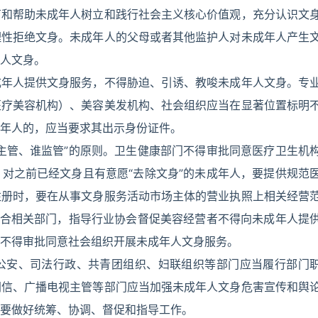
育和帮助未成年人树立和践行社会主义核心价值观，充分认识文
理性拒绝文身。未成年人的父母或者其他监护人对未成年人产生
人文身。
成年人提供文身服务，不得胁迫、引诱、教唆未成年人文身。专
医疗美容机构）、美容美发机构、社会组织应当在显著位置标明
年人的，应当要求其出示身份证件。
主管、谁监管”的原则。卫生健康部门不得审批同意医疗卫生机
对之前已经文身且有意愿“去除文身”的未成年人，要提供规范
注册时，要在从事文身服务活动市场主体的营业执照上相关经营
配合相关部门，指导行业协会督促美容经营者不得向未成年人提
不得审批同意社会组织开展未成年人文身服务。
公安、司法行政、共青团组织、妇联组织等部门应当履行部门
网信、广播电视主管等部门应当加强未成年人文身危害宣传和舆
要做好统筹、协调、督促和指导工作。