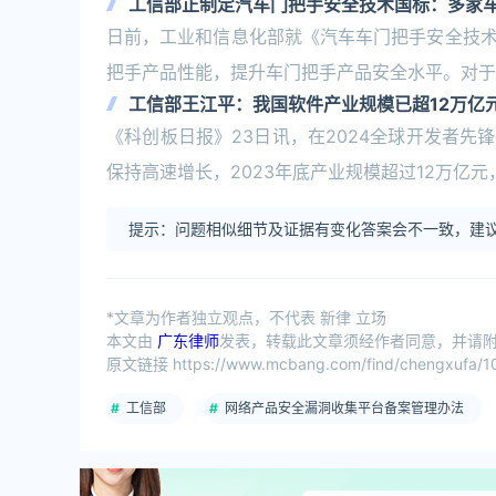
工信部正制定汽车门把手安全技术国标：多家车
日前，工业和信息化部就《汽车车门把手安全技
把手产品性能，提升车门把手产品安全水平。对于
工信部王江平：我国软件产业规模已超12万亿
《科创板日报》23日讯，在2024全球开发者
保持高速增长，2023年底产业规模超过12万亿
提示：问题相似细节及证据有变化答案会不一致，建议
*文章为作者独立观点，不代表 新律 立场
本文由
广东律师
发表，转载此文章须经作者同意，并请附上
原文链接 https://www.mcbang.com/find/chengxufa/10
工信部
网络产品安全漏洞收集平台备案管理办法