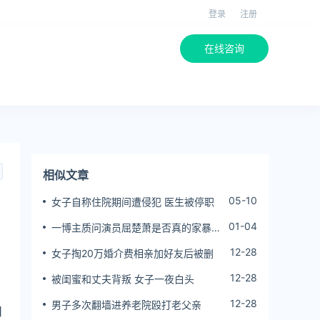
登录
注册
在线咨询
相似文章
05-10
女子自称住院期间遭侵犯 医生被停职
01-04
一博主质问演员屈楚萧是否真的家暴,
屈楚萧方公开判决书否认
12-28
女子掏20万婚介费相亲加好友后被删
12-28
被闺蜜和丈夫背叛 女子一夜白头
12-28
男子多次翻墙进养老院殴打老父亲
日