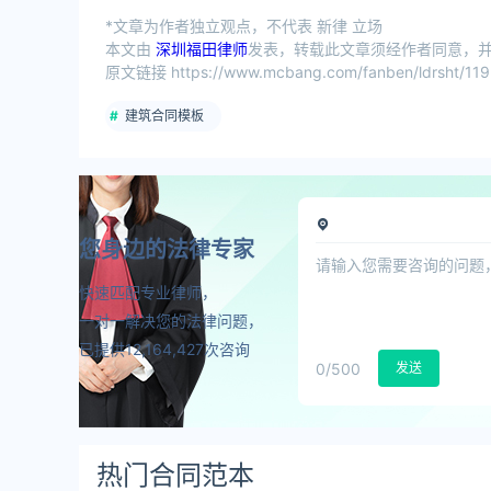
*文章为作者独立观点，不代表 新律 立场
本文由
深圳福田律师
发表，转载此文章须经作者同意，并请
原文链接 https://www.mcbang.com/fanben/ldrsht/119
建筑合同模板
您身边的法律专家
快速匹配专业律师，
一对一解决您的法律问题，
已提供12,164,427次咨询
0
/500
发送
热门合同范本