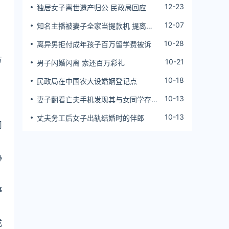
12-23
独居女子离世遗产归公 民政局回应
12-07
知名主播被妻子全家当提款机 提离婚
后反被对簿公堂
10-28
离异男拒付成年孩子百万留学费被诉
方
10-21
男子闪婚闪离 索还百万彩礼
10-18
民政局在中国农大设婚姻登记点
10-13
妻子翻看亡夫手机发现其与女同学存婚
外情，双方互相转账近百万
10-13
丈夫务工后女子出轨结婚时的伴郎
司
协
停
成