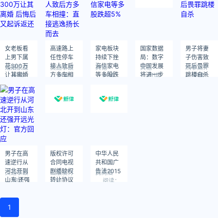
女老板看
高速路上
家电板块
国家数据
男子将妻
上男下属
任性停车
持续下挫
局：数字
子伤害致
花300万
接人致后
海信家电
中国发展
死后畏罪
婚姻家庭
交通事故
其他
其他
刑事案件
让其离婚
方多车相
等多股跌
将进一步
跳楼自杀
阅读：
阅读：
阅读：
阅读：
阅读：
705
552
506
498
567
后悔后又
撞：直接
超5%
提质提速
起诉返还
逃逸扬长
而去
男子在高
版权许可
中华人民
速逆行从
合同电视
共和国广
河北开到
剧播映权
告法2015
交通事故
出版发行
民商法
山东 还强
转让协议
阅读：
合同
阅读：
565
1639
开远光
阅读：
865
灯：官方
回应
1