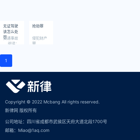
无证驾驶
抢劫罪
该怎么处
罚
交通事故
侵犯财产
阅读：
罪
618
阅读：
899
1
Copyright © 2022 Mcbang All rights reserved.
新律网 版权所有
公司地址：四川省成都市武侯区天府大道北段1700号
邮箱：Miao@1aq.com