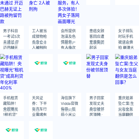
男子科目
工人被当
会所提供
患癌女顾
女子排队
一考试5次
成猎物枪
泡澡及色
客回应遭
时玩手机
未通过 开
击身亡 2
情服务，
爱康集团
被误会偷
交通事故
刑事案件
人格尊严
互联网纠
人格尊严
迈巴赫无
人被刑拘
有人多次
起诉
拍 崩溃大
阅读：
阅读：
阅读：
纷
阅读：
244
770
678
674
证上路被
体验！两
喊“我只是
阅读：
748
拘留罚款
女子落网
立着摄像
画面曝光
头”两女生
疯狂道歉
手机租赁
天风证
海信旗下
男子回家
重庆姐弟
藏陷阱！
券：下半
Vidda官微
发现丈夫
坠亡案:生
央视曝光
年汽车行
侮辱、贬
身份被邻
父与女友
互联网纠
其他
互联网纠
刑事案件
刑事案件
“租机贷”
业需求有
损小米公
居顶替
当庭翻供
纷
阅读：
纷
阅读：
阅读：
450
799
737
成高利贷
望回暖 板
司判决出
是怎么回
阅读：
阅读：
342
424
年化利率
块行情或
炉
事？
400%
将逐步乐
观